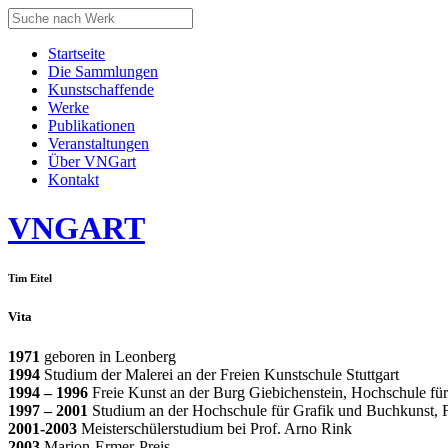
Startseite
Die Sammlungen
Kunstschaffende
Werke
Publikationen
Veranstaltungen
Über VNGart
Kontakt
VNG
ART
Tim Eitel
Vita
1971
geboren in Leonberg
1994
Studium der Malerei an der Freien Kunstschule Stuttgart
1994 – 1996
Freie Kunst an der Burg Giebichenstein, Hochschule fü
1997 – 2001
Studium an der Hochschule für Grafik und Buchkunst, F
2001-2003
Meisterschülerstudium bei Prof. Arno Rink
2003
Marion-Ermer-Preis