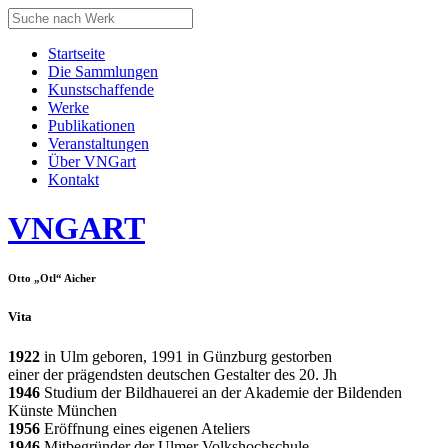
Startseite
Die Sammlungen
Kunstschaffende
Werke
Publikationen
Veranstaltungen
Über VNGart
Kontakt
VNG
ART
Otto „Otl“ Aicher
Vita
1922
in Ulm geboren, 1991 in Günzburg gestorben
einer der prägendsten deutschen Gestalter des 20. Jh
1946
Studium der Bildhauerei an der Akademie der Bildenden
Künste München
1956
Eröffnung eines eigenen Ateliers
1946
Mitbegründer der Ulmer Volkshochschule