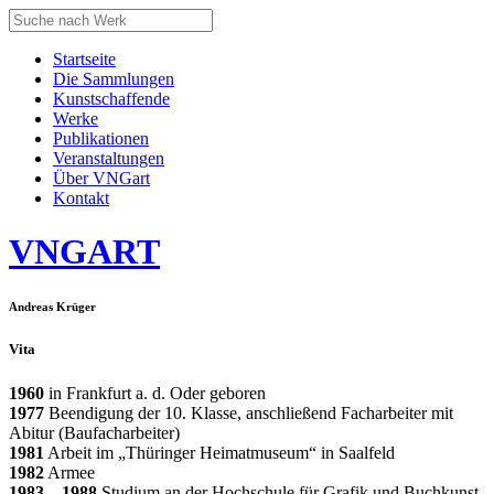
Startseite
Die Sammlungen
Kunstschaffende
Werke
Publikationen
Veranstaltungen
Über VNGart
Kontakt
VNG
ART
Andreas Krüger
Vita
1960
in Frankfurt a. d. Oder geboren
1977
Beendigung der 10. Klasse, anschließend Facharbeiter mit
Abitur (Baufacharbeiter)
1981
Arbeit im „Thüringer Heimatmuseum“ in Saalfeld
1982
Armee
1983 – 1988
Studium an der Hochschule für Grafik und Buchkunst