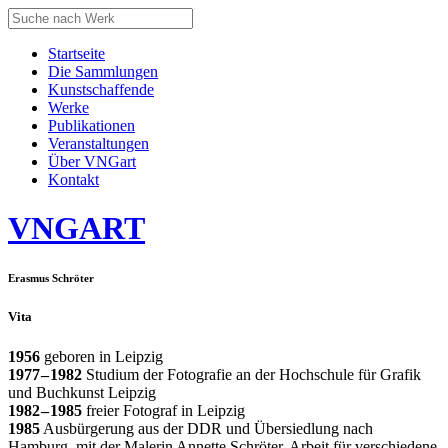
Startseite
Die Sammlungen
Kunstschaffende
Werke
Publikationen
Veranstaltungen
Über VNGart
Kontakt
VNG
ART
Erasmus Schröter
Vita
1956
geboren in Leipzig
1977 – 1982
Studium der Fotografie an der Hochschule für Grafik
und Buchkunst Leipzig
1982 – 1985
freier Fotograf in Leipzig
1985
Ausbürgerung aus der DDR und Übersiedlung nach
Hamburg, mit der Malerin Annette Schröter, Arbeit für verschiedene