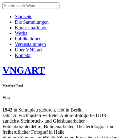
Startseite
Die Sammlungen
Kunstschaffende
Werke
Publikationen
Veranstaltungen
Über VNGart
Kontakt
VNG
ART
Manfred Paul
Vita
1942
in Schraplau geboren, lebt in Berlin
zählt zu wichtigsten Vertreter Autorenfotografie DDR
zunächst Steinbruch- und Gleisbauarbeiter
Fotolaborantenlehre, Bühnenarbeiter, Theaterfotograf und
freiberuflicher Fotograf in Halle
Studium Kamera an HS für Film und Fernsehen in Potsdam-