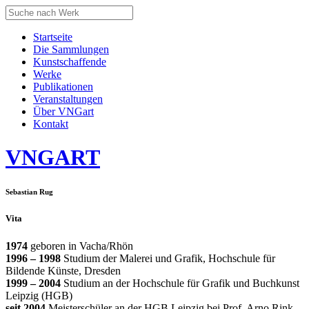
Startseite
Die Sammlungen
Kunstschaffende
Werke
Publikationen
Veranstaltungen
Über VNGart
Kontakt
VNG
ART
Sebastian Rug
Vita
1974
geboren in Vacha/Rhön
1996 – 1998
Studium der Malerei und Grafik, Hochschule für
Bildende Künste, Dresden
1999 – 2004
Studium an der Hochschule für Grafik und Buchkunst
Leipzig (HGB)
seit 2004
Meisterschüler an der HGB Leipzig bei Prof. Arno Rink