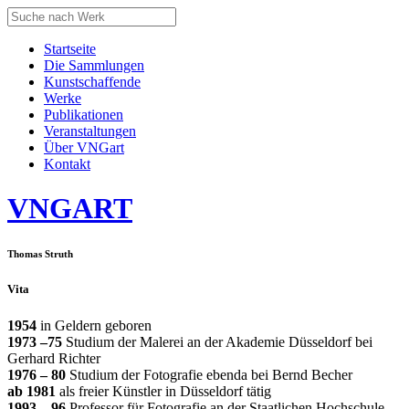
Startseite
Die Sammlungen
Kunstschaffende
Werke
Publikationen
Veranstaltungen
Über VNGart
Kontakt
VNG
ART
Thomas Struth
Vita
1954
in Geldern geboren
1973 –75
Studium der Malerei an der Akademie Düsseldorf bei
Gerhard Richter
1976 – 80
Studium der Fotografie ebenda bei Bernd Becher
ab 1981
als freier Künstler in Düsseldorf tätig
1993 – 96
Professor für Fotografie an der Staatlichen Hochschule