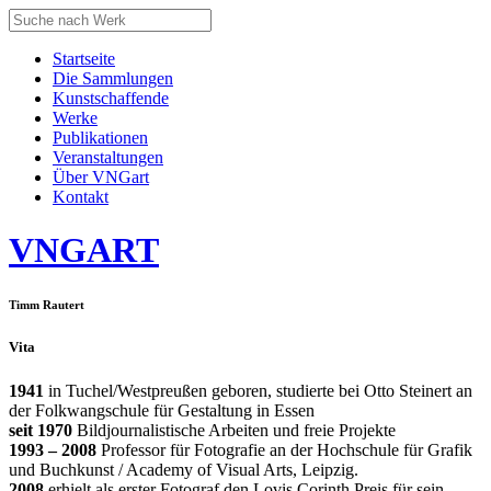
Startseite
Die Sammlungen
Kunstschaffende
Werke
Publikationen
Veranstaltungen
Über VNGart
Kontakt
VNG
ART
Timm Rautert
Vita
1941
in Tuchel/Westpreußen geboren, studierte bei Otto Steinert an
der Folkwangschule für Gestaltung in Essen
seit 1970
Bildjournalistische Arbeiten und freie Projekte
1993 – 2008
Professor für Fotografie an der Hochschule für Grafik
und Buchkunst / Academy of Visual Arts, Leipzig.
2008
erhielt als erster Fotograf den Lovis Corinth Preis für sein