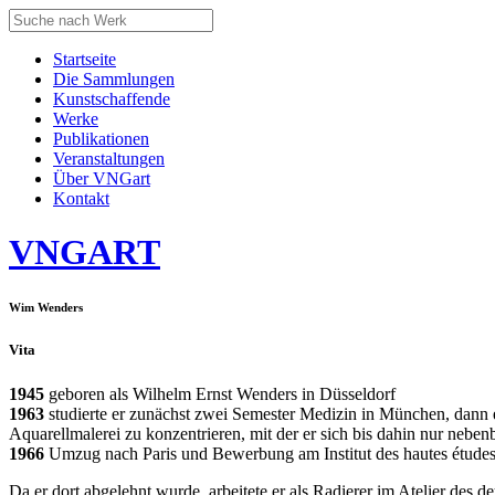
Startseite
Die Sammlungen
Kunstschaffende
Werke
Publikationen
Veranstaltungen
Über VNGart
Kontakt
VNG
ART
Wim Wenders
Vita
1945
geboren als Wilhelm Ernst Wenders in Düsseldorf
1963
studierte er zunächst zwei Semester Medizin in München, dann ei
Aquarellmalerei zu konzentrieren, mit der er sich bis dahin nur nebenbe
1966
Umzug nach Paris und Bewerbung am Institut des hautes étude
Da er dort abgelehnt wurde, arbeitete er als Radierer im Atelier des