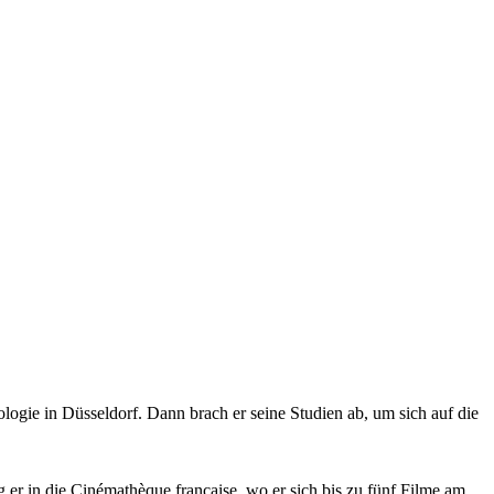
logie in Düsseldorf. Dann brach er seine Studien ab, um sich auf die
g er in die Cinémathèque française, wo er sich bis zu fünf Filme am