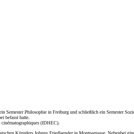
n Semester Philosophie in Freiburg und schließlich ein Semester Sozio
i befasst hatte.
s cinématographiques (IDHEC).
 deutschen Künstlers Johnny Friedlaender in Montparnasse. Nebenbei gin