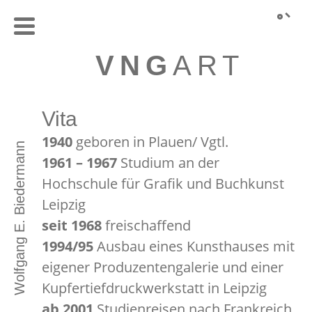
VNG
ART
Vita
1940
geboren in Plauen/ Vgtl.
Wolfgang E. Biedermann
1961 – 1967
Studium an der
Hochschule für Grafik und Buchkunst
Leipzig
seit 1968
freischaffend
1994/95
Ausbau eines Kunsthauses mit
eigener Produzentengalerie und einer
Kupfertiefdruckwerkstatt in Leipzig
ab 2001
Studienreisen nach Frankreich,