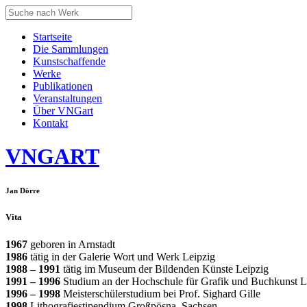
Startseite
Die Sammlungen
Kunstschaffende
Werke
Publikationen
Veranstaltungen
Über VNGart
Kontakt
VNG
ART
Jan Dörre
Vita
1967
geboren in Arnstadt
1986
tätig in der Galerie Wort und Werk Leipzig
1988 – 1991
tätig im Museum der Bildenden Künste Leipzig
1991 – 1996
Studium an der Hochschule für Grafik und Buchkunst Lei
1996 – 1998
Meisterschülerstudium bei Prof. Sighard Gille
1998
Lithografiestipendium Großpösna, Sachsen