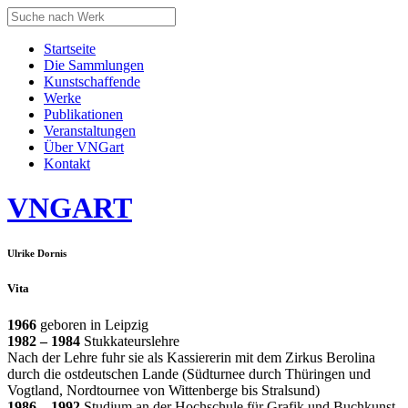
Startseite
Die Sammlungen
Kunstschaffende
Werke
Publikationen
Veranstaltungen
Über VNGart
Kontakt
VNG
ART
Ulrike Dornis
Vita
1966
geboren in Leipzig
1982 – 1984
Stukkateurslehre
Nach der Lehre fuhr sie als Kassiererin mit dem Zirkus Berolina
durch die ostdeutschen Lande (Südturnee durch Thüringen und
Vogtland, Nordtournee von Wittenberge bis Stralsund)
1986 – 1992
Studium an der Hochschule für Grafik und Buchkunst