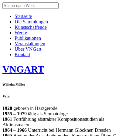
Startseite
Die Sammlungen
Kunstschaffende
Werke
Publikationen
Veranstaltungen
Über VNGart
Kontakt
VNG
ART
Wilhelm Müller
Vita
1928
geboren in Harzgerode
1955 – 1979
tätig als Stomatologe
1961
Fortführung abstrakter Kompositionsstudien als
Aktionsmalerei
1964 – 1966
Unterricht bei Hermann Glöckner, Dresden
1965
Beginn der Ausarbeitung der „Konstruktiven Übung“