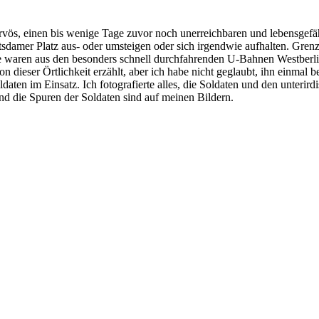
ös, einen bis wenige Tage zuvor noch unerreichbaren und lebensgefäh
sdamer Platz aus- oder umsteigen oder sich irgendwie aufhalten. Gr
ie waren aus den besonders schnell durchfahrenden U-Bahnen Westberlin
n dieser Örtlichkeit erzählt, aber ich habe nicht geglaubt, ihn einmal
aten im Einsatz. Ich fotografierte alles, die Soldaten und den unterir
 und die Spuren der Soldaten sind auf meinen Bildern.