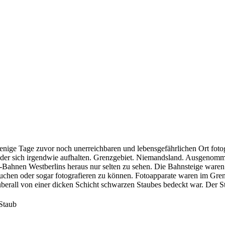
nige Tage zuvor noch unerreichbaren und lebensgefährlichen Ort fot
oder sich irgendwie aufhalten. Grenzgebiet. Niemandsland. Ausgenom
-Bahnen Westberlins heraus nur selten zu sehen. Die Bahnsteige waren
 besuchen oder sogar fotografieren zu können. Fotoapparate waren im Gre
 überall von einer dicken Schicht schwarzen Staubes bedeckt war. Der St
Staub